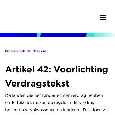
Overslaan
en
Menu
Zoek
naar
de
inhoud
gaan
Professionals
Over ons
Kruimelpad
Artikel 42: Voorlichting
Verdragstekst
De landen die het Kinderrechtenverdrag hebben
ondertekend, maken de regels in dit verdrag
bekend aan volwassenen en kinderen. Dat doen ze