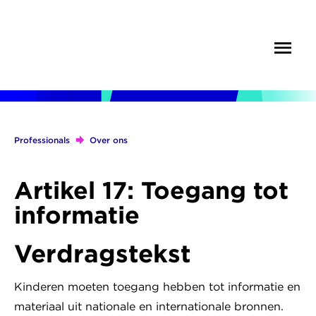
Overslaan
en
Menu
Zoek
naar
de
inhoud
gaan
Professionals
Over ons
Kruimelpad
Artikel 17: Toegang tot
informatie
Verdragstekst
Kinderen moeten toegang hebben tot informatie en
materiaal uit nationale en internationale bronnen.