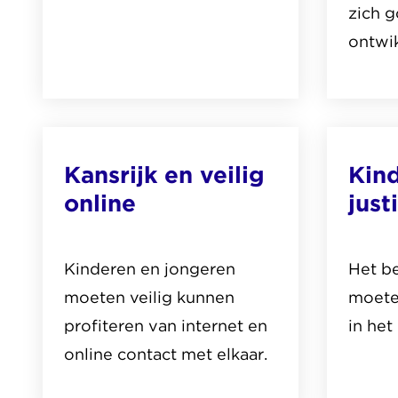
zich 
ontwi
Lees
Lees
het
het
thema
thema
Kansrijk en veilig
Kind
over
over
online
just
Goed
Goed
onderwijs
basis
voor
Kinderen en jongeren
Het b
ieder
moeten veilig kunnen
moete
kind
profiteren van internet en
in het
online contact met elkaar.