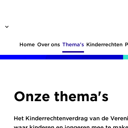
Overslaan
en
naar
de
inhoud
Home
Over ons
Thema's
Kinderrechten
P
gaan
Hoofdnavigatie
Onze thema's
Het Kinderrechtenverdrag van de Vereni
waar kinderen en jongeren mee te make