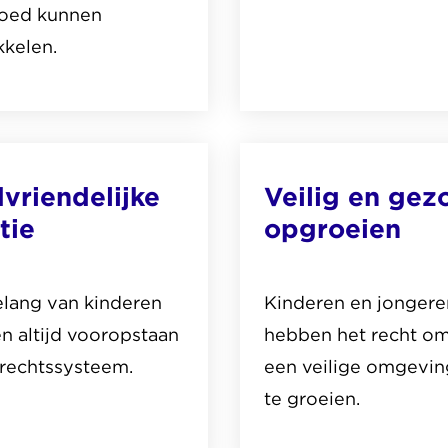
goed kunnen
kkelen.
Lees
het
thema
vriendelijke
Veilig en gez
over
itie
opgroeien
e
Ieder
kind
gelijke
elang van kinderen
Kinderen en jongere
kansen
n altijd vooropstaan
hebben het recht om
 rechtssysteem.
een veilige omgevin
te groeien.