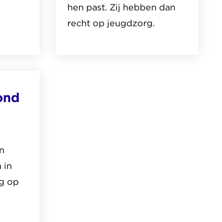
hen past. Zij hebben dan
recht op jeugdzorg.
Lees
het
thema
ond
over
Jeugdhulp
en
zorg
n
 in
g op