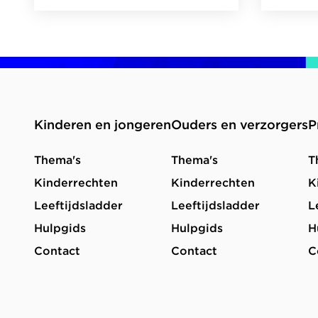
Lees
Lees
het
het
thema
thema
over
over
Kansrijk
Kindvr
en
justiti
Kinderen en jongeren
Ouders en verzorgers
P
veilig
Thema's
Thema's
T
online
Kinderrechten
Kinderrechten
K
Leeftijdsladder
Leeftijdsladder
L
Hulpgids
Hulpgids
H
Contact
Contact
C