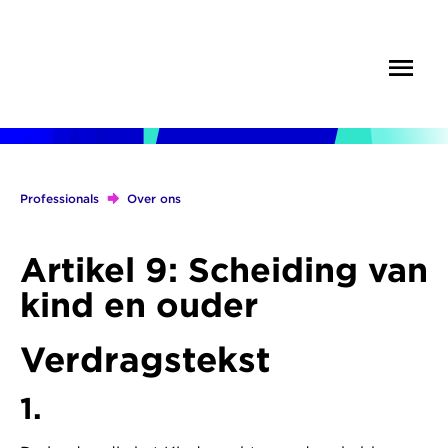
Overslaan
en
Menu
Zoek
naar
de
inhoud
gaan
Professionals
Over ons
Kruimelpad
Artikel 9: Scheiding van
kind en ouder
Verdragstekst
1.