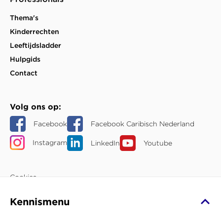
Thema's
Kinderrechten
Leeftijdsladder
Hulpgids
Contact
Volg ons op
Facebook
Facebook Caribisch Nederland
Instagram
LinkedIn
Youtube
Cookies
Jouw privacy
Kennismenu
Over deze website