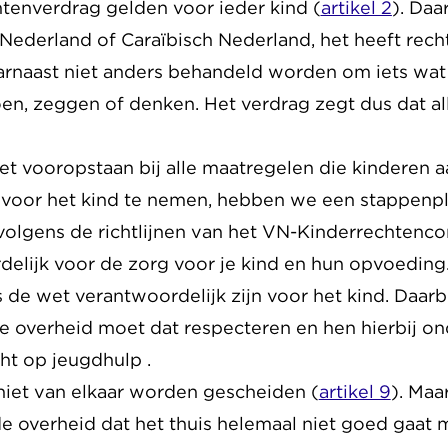
htenverdrag gelden voor ieder kind (
artikel 2
). Daa
Nederland of Caraïbisch Nederland, het heeft rec
arnaast niet anders behandeld worden om iets wat 
oen, zeggen of denken. Het verdrag zegt dus dat a
t vooropstaan bij alle maatregelen die kinderen a
 voor het kind te nemen, hebben we een stappenp
volgens de richtlijnen van het VN-Kinderrechtenco
delijk voor de zorg voor je kind en hun opvoeding.
s de wet verantwoordelijk zijn voor het kind. Daar
De overheid moet dat respecteren en hen hierbij o
cht op jeugdhulp .
iet van elkaar worden gescheiden (
artikel 9
). Maa
 de overheid dat het thuis helemaal niet goed gaat 