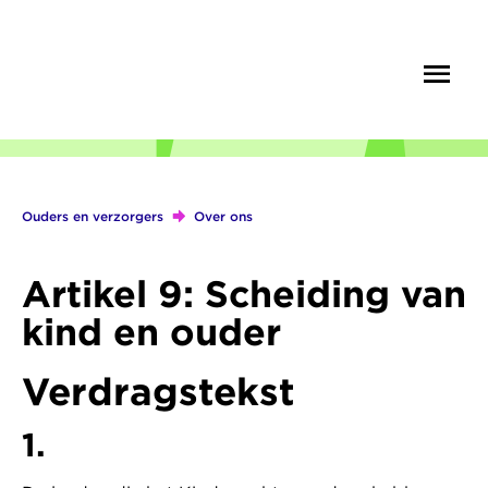
Overslaan
en
Menu
Zoek
naar
de
inhoud
gaan
Ouders en verzorgers
Over ons
Kruimelpad
Artikel 9: Scheiding van
kind en ouder
Verdragstekst
1.