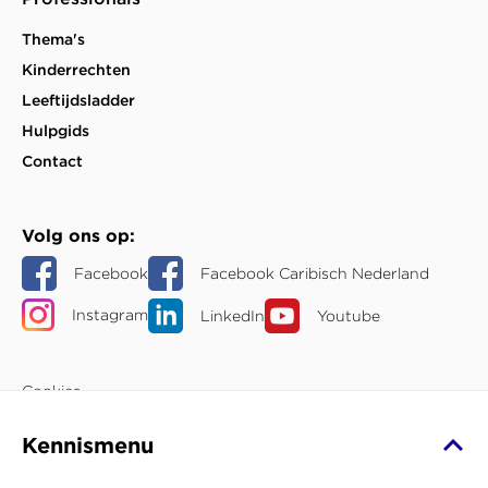
Thema's
Kinderrechten
Leeftijdsladder
Hulpgids
Contact
Volg ons op
Facebook
Facebook Caribisch Nederland
Instagram
LinkedIn
Youtube
Cookies
Jouw privacy
Kennismenu
Over deze website