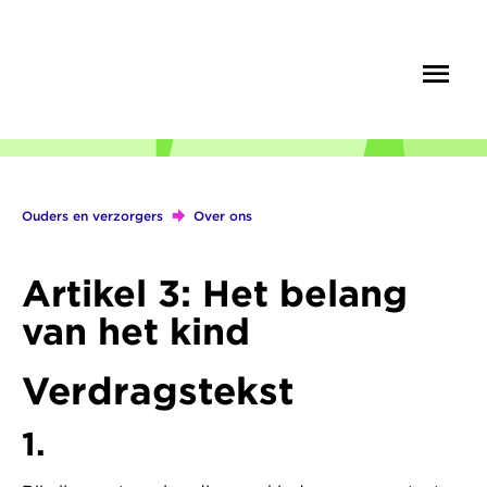
Overslaan
en
Menu
Zoek
naar
de
inhoud
gaan
Ouders en verzorgers
Over ons
Kruimelpad
Artikel 3: Het belang
van het kind
Verdragstekst
1.