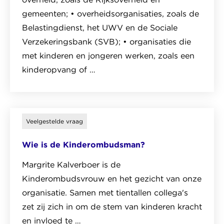
je
gemeenten; • overheidsorganisaties, zoals de
ons
Belastingdienst, het UWV en de Sociale
om
Verzekeringsbank (SVB); • organisaties die
hulp
met kinderen en jongeren werken, zoals een
vragen?
kinderopvang of …
Lees
het
veelgestelde
Veelgestelde vraag
vraag
Wie is de Kinderombudsman?
over
Welke
Margrite Kalverboer is de
organisaties
Kinderombudsvrouw en het gezicht van onze
controleren
organisatie. Samen met tientallen collega's
we?
zet zij zich in om de stem van kinderen kracht
en invloed te …