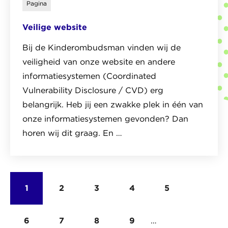
Pagina
over
Veilige website
Onze
standpunten
Bij de Kinderombudsman vinden wij de
veiligheid van onze website en andere
informatiesystemen (Coordinated
Vulnerability Disclosure / CVD) erg
belangrijk. Heb jij een zwakke plek in één van
onze informatiesystemen gevonden? Dan
horen wij dit graag. En …
Lees
het
pagina
Pagina
1
Pagina
2
Pagina
3
Pagina
4
Pagina
5
Paginering
over
Veilige
Pagina
6
Pagina
7
Pagina
8
Pagina
9
…
website