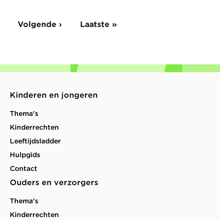
Volgende
Volgende ›
Laatste
Laatste »
pagina
pagina
Kinderen en jongeren
Thema's
Kinderrechten
Leeftijdsladder
Hulpgids
Contact
Ouders en verzorgers
Thema's
Kinderrechten