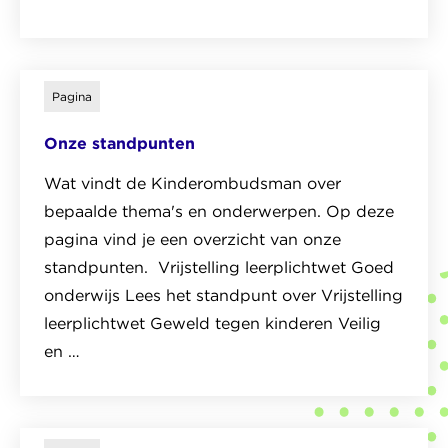
Lees
het
veelgestelde
Pagina
vraag
Onze standpunten
over
Wie
Wat vindt de Kinderombudsman over
is
bepaalde thema's en onderwerpen. Op deze
de
pagina vind je een overzicht van onze
Kinderombudsman?
standpunten. Vrijstelling leerplichtwet Goed
onderwijs Lees het standpunt over Vrijstelling
leerplichtwet Geweld tegen kinderen Veilig
en …
Lees
het
pagina