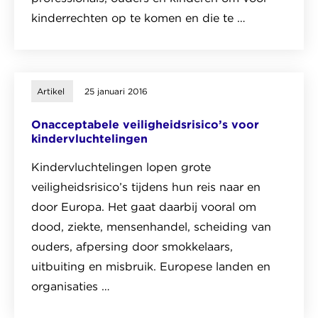
kinderrechten op te komen en die te …
Lees
het
pagina
Artikel
25 januari 2016
over
Onacceptabele veiligheidsrisico’s voor
Over
kindervluchtelingen
ons
Kindervluchtelingen lopen grote
veiligheidsrisico’s tijdens hun reis naar en
door Europa. Het gaat daarbij vooral om
dood, ziekte, mensenhandel, scheiding van
ouders, afpersing door smokkelaars,
uitbuiting en misbruik. Europese landen en
organisaties …
Lees