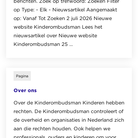
berichten. Zoek op trefwoord: Zoeken Filter
lockdown
op Type: - Elk - Nieuwsartikel Aangemaakt
op: Vanaf Tot Zoeken 2 juli 2026 Nieuwe
website Kinderombudsman Lees het
nieuwsartikel over Nieuwe website
Kinderombudsman 25 …
Lees
het
pagina
Pagina
over
Over ons
Nieuws
Over de Kinderombudsman Kinderen hebben
rechten. De Kinderombudsman controleert of
de overheid en organisaties in Nederland zich
aan die rechten houden. Ook helpen we
professionals, ouders en kinderen om voor