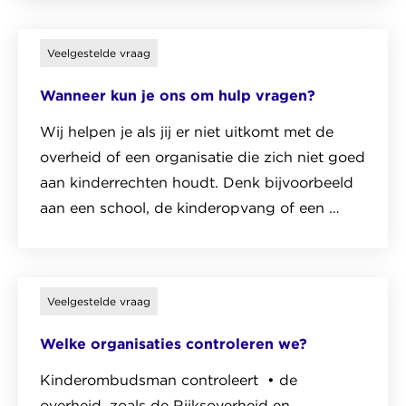
het
artikel
Veelgestelde vraag
over
Wanneer kun je ons om hulp vragen?
Onacceptabele
veiligheidsrisico’s
Wij helpen je als jij er niet uitkomt met de
voor
overheid of een organisatie die zich niet goed
kindervluchtelingen
aan kinderrechten houdt. Denk bijvoorbeeld
aan een school, de kinderopvang of een …
Lees
het
veelgestelde
Veelgestelde vraag
vraag
Welke organisaties controleren we?
over
Wanneer
Kinderombudsman controleert • de
kun
overheid, zoals de Rijksoverheid en