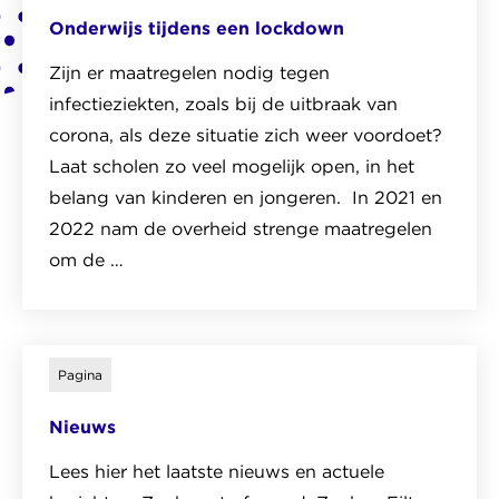
Onderwijs tijdens een lockdown
Rijk
mag
Zijn er maatregelen nodig tegen
kinderrechten
infectieziekten, zoals bij de uitbraak van
niet
corona, als deze situatie zich weer voordoet?
uitbesteden
Laat scholen zo veel mogelijk open, in het
aan
belang van kinderen en jongeren. In 2021 en
gemeenten
2022 nam de overheid strenge maatregelen
om de …
Lees
het
standpunt
Pagina
over
Nieuws
Onderwijs
tijdens
Lees hier het laatste nieuws en actuele
een