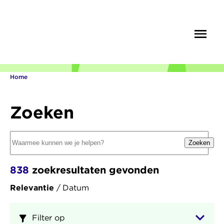
Overslaan
en
Menu
Zoek
naar
de
inhoud
gaan
Home
Kruimelpad
Zoeken
Zoektermen
Zoeken
838
zoekresultaten gevonden
Relevantie
Datum
Sorteren
op
Filter op