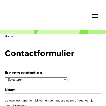
Overslaan
en
Menu
Zoek
naar
de
inhoud
gaan
Home
Kruimelpad
Contactformulier
Ik neem contact op
Naam
Je mag ook anoniem blijven en een andere naam of deel van je
naam opgeven.