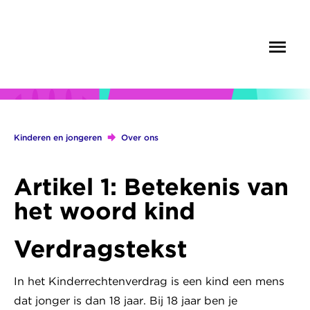
Overslaan
en
Menu
Zoek
naar
de
inhoud
gaan
Kinderen en jongeren
Over ons
Kruimelpad
Artikel 1: Betekenis van
het woord kind
Verdragstekst
In het Kinderrechtenverdrag is een kind een mens
dat jonger is dan 18 jaar. Bij 18 jaar ben je