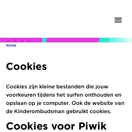
Overslaan
en
Menu
Zoek
naar
de
inhoud
gaan
Home
Kruimelpad
Cookies
Cookies zijn kleine bestanden die jouw
voorkeuren tijdens het surfen onthouden en
opslaan op je computer. Ook de website van
de Kinderombudsman gebruikt cookies.
Cookies voor Piwik