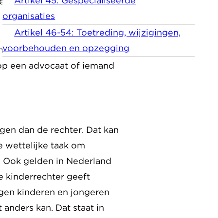
Artikel 45: Gespecialiseerde
e doen in de samenleving.
organisaties
Artikel 46-54: Toetreding, wijzigingen,
voorbehouden en opzegging
naar het verhaal van het kind
t op een advocaat of iemand
gen dan de rechter. Dat kan
 wettelijke taak om
. Ook gelden in Nederland
De kinderrechter geeft
ijgen kinderen en jongeren
 anders kan. Dat staat in