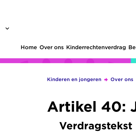
Overslaan
en
naar
de
inhoud
Home
Over ons
Kinderrechtenverdrag
Be
gaan
Hoofdnavigatie
Kinderen en jongeren
Over ons
Kruimelpad
Artikel 40: 
Verdragstekst