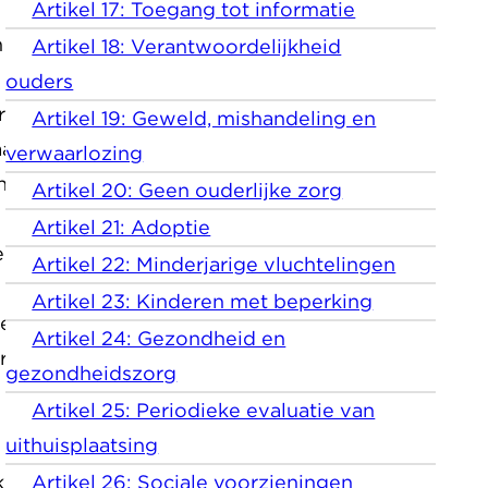
Artikel 17: Toegang tot informatie
en de ouders of voogd dat
Artikel 18: Verantwoordelijkheid
ouders
erdedigen voor de rechter;
Artikel 19: Geweld, mishandeling en
arbij is de advocaat van het
verwaarlozing
en. Ook de ouders of voogd
Artikel 20: Geen ouderlijke zorg
Artikel 21: Adoptie
urd, of om schuld te
Artikel 22: Minderjarige vluchtelingen
Artikel 23: Kinderen met beperking
en het kind getuigen;
Artikel 24: Gezondheid en
 te kijken, als de eerste
gezondheidszorg
Artikel 25: Periodieke evaluatie van
uithuisplaatsing
Artikel 26: Sociale voorzieningen
kind verdachte is van een