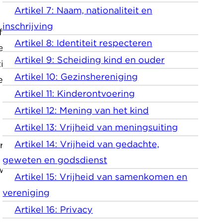
Artikel 7: Naam, nationaliteit en
inschrijving
feit? Dan hebben ze recht
Artikel 8: Identiteit respecteren
derrechtenverdrag hebben
Artikel 9: Scheiding kind en ouder
ichzelf en moet passen bij
Artikel 10: Gezinshereniging
respecteren en dat het hulp
Artikel 11: Kinderontvoering
Artikel 12: Mening van het kind
Artikel 13: Vrijheid van meningsuiting
Artikel 14: Vrijheid van gedachte,
ertekend het volgende:
geweten en godsdienst
at niet strafbaar was op het
Artikel 15: Vrijheid van samenkomen en
vereniging
Artikel 16: Privacy