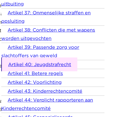
uitbuiting
g die het kind krijgt, niet
Artikel 37: Onmenselijke straffen en
wat het kind heeft gedaan en
opsluiting
errechtenverdrag hebben
Artikel 38: Conflicten die met wapens
 toezicht en hulp om weer
worden uitgevochten
psopleiding.
Artikel 39: Passende zorg voor
slachtoffers van geweld
Artikel 40: Jeugdstrafrecht
een speciale aanpak die past
Artikel 41: Betere regels
Artikel 42: Voorlichting
Artikel 43: Kinderrechtencomité
Artikel 44: Verplicht rapporteren aan
aar feit, hebben volgens het
Kinderrechtencomité
ikkeling. Die aanpak mag hen