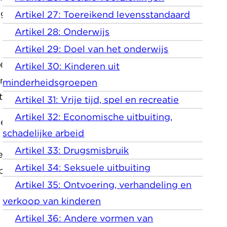
g.
Artikel 27: Toereikend levensstandaard
Artikel 28: Onderwijs
Artikel 29: Doel van het onderwijs
est om het jeugdstrafrecht
Artikel 30: Kinderen uit
nken en andere instellingen
minderheidsgroepen
 Daar hoort ook dit bij:
Artikel 31: Vrije tijd, spel en recreatie
Artikel 32: Economische uitbuiting,
len. Als jongere kinderen
schadelijke arbeid
Artikel 33: Drugsmisbruik
ere maatregelen. Maar alleen
Artikel 34: Seksuele uitbuiting
e bescherming krijgt waarop
Artikel 35: Ontvoering, verhandeling en
verkoop van kinderen
Artikel 36: Andere vormen van