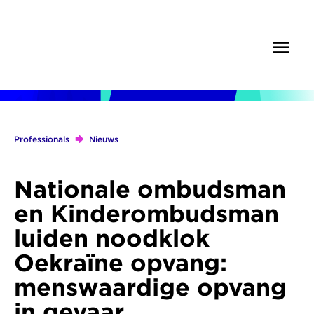
Overslaan
en
Menu
Zoek
naar
de
inhoud
gaan
Professionals
Nieuws
Kruimelpad
Nationale ombudsman
en Kinderombudsman
luiden noodklok
Oekraïne opvang:
menswaardige opvang
in gevaar