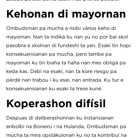
Kehonan di mayornan
Ombudsman pa mucha a risibí vários keho di
mayornan. Nan ta indiká ku nan yu no por bai skol
pasobra e skolnan di fundeshi ta yen. Esaki tin hopi
konsekuensianan pa mucha, pero tambe pa
mayornan ku tin biaha ta haña nan mes obligá pa
keda kas. Debí na esaki, nan ta kore riesgo pa
pèrdè nan trabou i ku esei, nan entrada. Ku tur e
konsekuensianan ku esaki ta trese kuné.
Koperashon difísil
Despues di deliberashonnan ku instansianan
enbolbí na Boneiru i na Hulanda, Ombudsman pa
mucha ta mira opstákulonan ku no ta kontribuí na