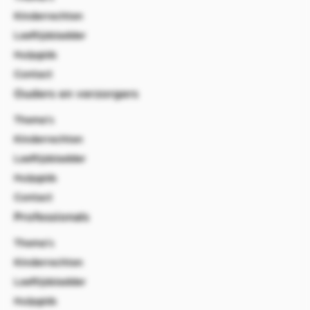
Kinderrechten
Leeftijdsladder
Hulpgids
Contact
Ouders en verzorgers
Thema's
Kinderrechten
Leeftijdsladder
Hulpgids
Contact
Professionals
Thema's
Kinderrechten
Leeftijdsladder
Hulpgids