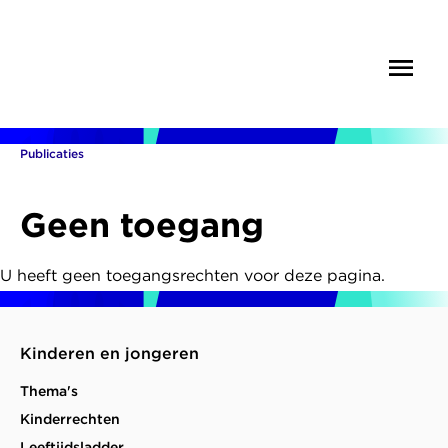
Overslaan
en
Menu
Zoek
naar
de
inhoud
gaan
Publicaties
Kruimelpad
Geen toegang
U heeft geen toegangsrechten voor deze pagina.
Kinderen en jongeren
Thema's
Kinderrechten
Leeftijdsladder