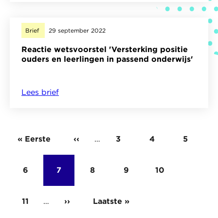
commissiedebat
armoede-
Brief
29 september 2022
en
Reactie wetsvoorstel 'Versterking positie
schuldenbeleid
ouders en leerlingen in passend onderwijs'
6
oktober
Lees brief
over
2022
Reactie
wetsvoorstel
'Versterking
Eerste
« Eerste
Vorige
‹‹
…
Pagina
3
Pagina
4
Pagina
5
Paginering
positie
ouders
pagina
Pagina
6
Pagina
7
pagina
Pagina
8
Pagina
9
Pagina
10
en
leerlingen
Pagina
11
…
in
Volgende
››
Laatste
Laatste »
passend