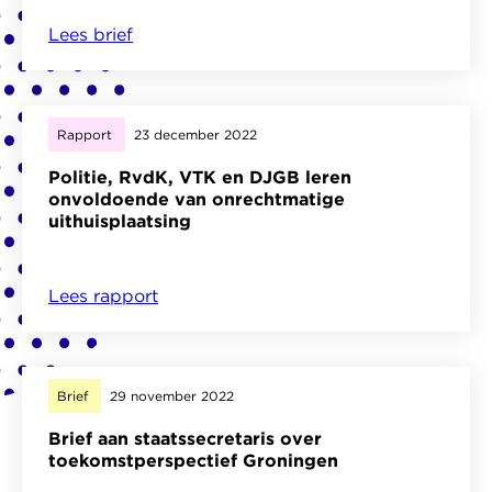
Lees brief
over
Brief
minister
Kuipers
Rapport
23 december 2022
over
Politie, RvdK, VTK en DJGB leren
besluit
onvoldoende van onrechtmatige
kinderhartcentra
uithuisplaatsing
Lees rapport
over
Politie,
RvdK,
VTK
Brief
29 november 2022
en
Brief aan staatssecretaris over
DJGB
toekomstperspectief Groningen
leren