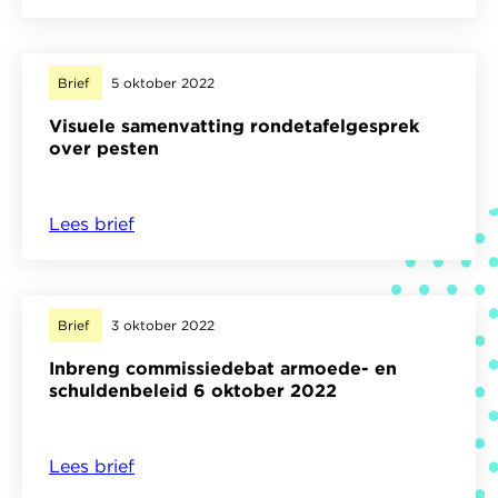
onveilige
Verslag
en
van
stressvolle
rondetafelgesprek
Brief
5 oktober 2022
opvang
over
Visuele samenvatting rondetafelgesprek
amv's
pesten
over pesten
in
Ter
Lees brief
over
Apel
Visuele
samenvatting
rondetafelgesprek
Brief
3 oktober 2022
over
Inbreng commissiedebat armoede- en
pesten
schuldenbeleid 6 oktober 2022
Lees brief
over
Inbreng