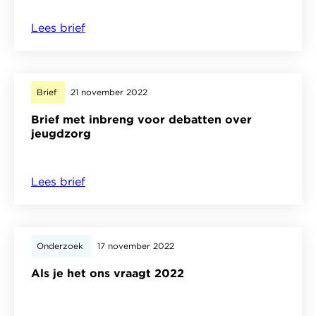
onvoldoende
Lees brief
over
van
Brief
onrechtmatige
aan
uithuisplaatsing
staatssecretaris
Brief
21 november 2022
over
Brief met inbreng voor debatten over
toekomstperspectief
jeugdzorg
Groningen
Lees brief
over
Brief
met
inbreng
Onderzoek
17 november 2022
voor
Als je het ons vraagt 2022
debatten
over