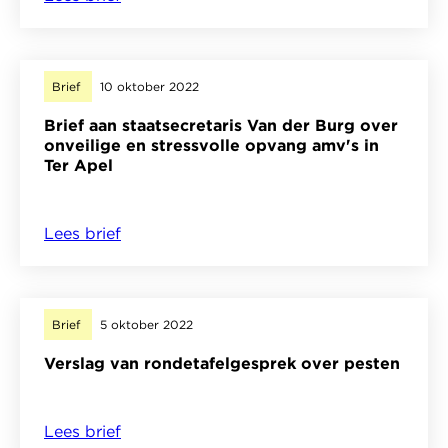
Reactie
Wetsvoorstel
terugdringen
Brief
10 oktober 2022
verzuim
Brief aan staatsecretaris Van der Burg over
onveilige en stressvolle opvang amv's in
Ter Apel
Lees brief
over
Brief
aan
staatsecretaris
Brief
5 oktober 2022
Van
Verslag van rondetafelgesprek over pesten
der
Burg
over
Lees brief
over