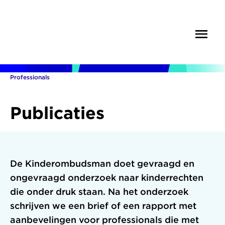
Overslaan
en
Menu
Zoek
naar
de
inhoud
gaan
Professionals
Kruimelpad
Publicaties
De Kinderombudsman doet gevraagd en
ongevraagd onderzoek naar kinderrechten
die onder druk staan. Na het onderzoek
schrijven we een brief of een rapport met
aanbevelingen voor professionals die met