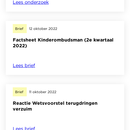
jeugdzorg
Lees onderzoek
over
Als
je
het
Brief
12 oktober 2022
ons
Factsheet Kinderombudsman (2e kwartaal
vraagt
2022)
2022
Lees brief
over
Factsheet
Kinderombudsman
(2e
Brief
11 oktober 2022
kwartaal
Reactie Wetsvoorstel terugdringen
2022)
verzuim
Lees brief
over