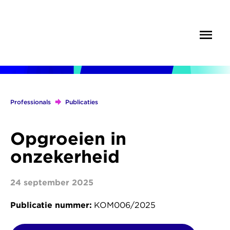
Overslaan
en
Menu
Zoek
naar
de
inhoud
gaan
Professionals
Publicaties
Kruimelpad
Opgroeien in
onzekerheid
24 september 2025
Publicatie nummer
KOM006/2025