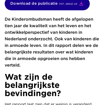
(open
Download de publicatie
PDF, 488.62 kB
in
nieuw
venster)
De Kinderombudsman heeft de afgelopen
tien jaar de kwaliteit van het leven en het
ontwikkelperspectief van kinderen in
Nederland onderzocht. Ook van kinderen die
in armoede leven. In dit rapport delen we de
belangrijkste resultaten over wat kinderen
die in armoede opgroeien ons hebben
verteld.
Wat zijn de
belangrijkste
bevindingen?
Het rapport laat zien dat er weinig is veranderd