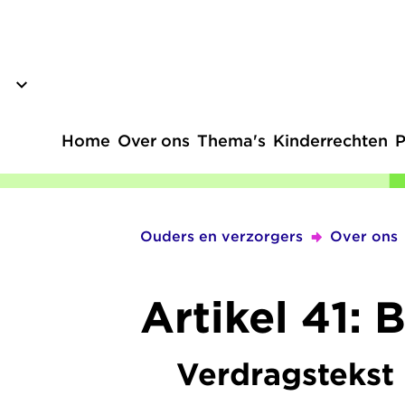
Overslaan
en
naar
de
inhoud
Home
Over ons
Thema's
Kinderrechten
P
gaan
Hoofdnavigatie
Ouders en verzorgers
Over ons
Kruimelpad
Artikel 41: 
Verdragstekst