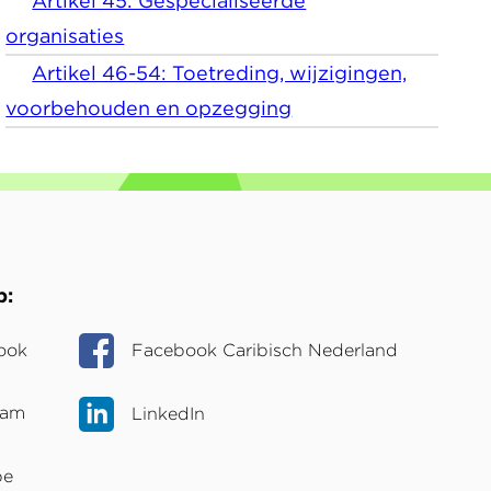
Artikel 45: Gespecialiseerde
organisaties
Artikel 46-54: Toetreding, wijzigingen,
voorbehouden en opzegging
p
ook
Facebook Caribisch Nederland
ram
LinkedIn
be