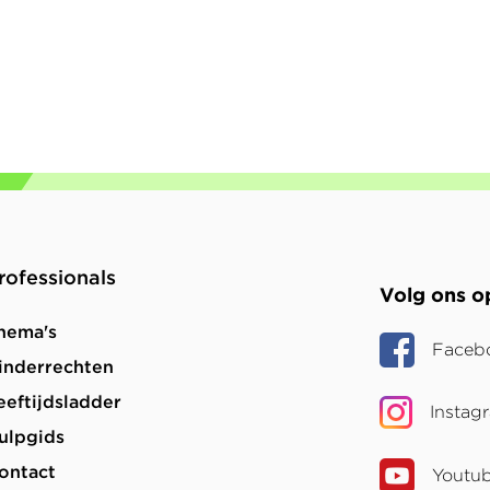
rofessionals
Volg ons o
hema's
Faceb
inderrechten
eeftijdsladder
Instag
ulpgids
ontact
Youtu