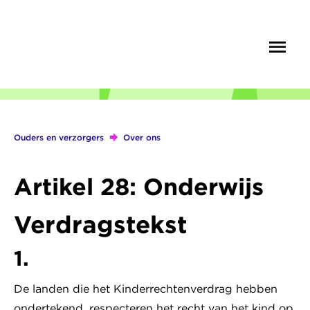
Overslaan
en
Menu
Zoek
naar
de
inhoud
gaan
Ouders en verzorgers
Over ons
Kruimelpad
Artikel 28: Onderwijs
Verdragstekst
1.
De landen die het Kinderrechtenverdrag hebben
ondertekend, respecteren het recht van het kind op