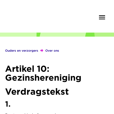
Overslaan
en
Menu
Zoek
naar
de
inhoud
gaan
Ouders en verzorgers
Over ons
Kruimelpad
Artikel 10:
Gezinshereniging
Verdragstekst
1.