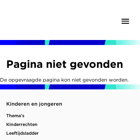
Overslaan
en
Menu
Zoek
naar
de
inhoud
gaan
Kruimelpad
Pagina niet gevonden
De opgevraagde pagina kon niet gevonden worden.
Kinderen en jongeren
Thema's
Kinderrechten
Leeftijdsladder