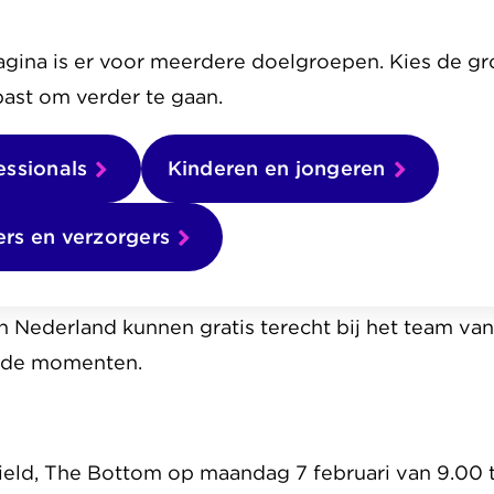
onden de fysieke spreekuren afgelopen twee jaar 
le overheden besloten dat het nu weer mogelijk is
gina is er voor meerdere doelgroepen. Kies de gr
maatregelen. Daarom zijn de spreekuren buiten, i
 past om verder te gaan.
hygiëne)middelen.
essionals
Kinderen en jongeren
woners kunnen spreken en kijkt ernaar uit om hen t
oeken
rs en verzorgers
er bijvoorbeeld de Belastingdienst, het Openbaar 
h Nederland kunnen gratis terecht bij het team v
nde momenten.
ield, The Bottom op maandag 7 februari van 9.00 t