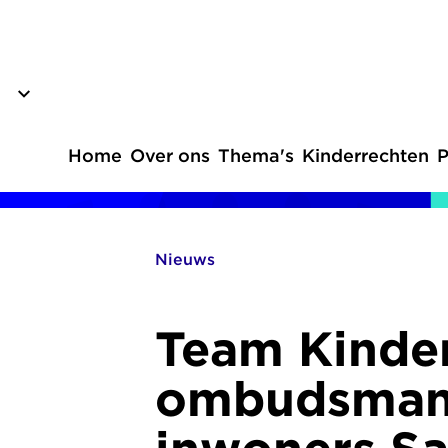
Overslaan
en
naar
de
inhoud
Home
Over ons
Thema's
Kinderrechten
P
gaan
Hoofdnavigatie
Nieuws
Kruimelpad
Team Kinde
ombudsman 