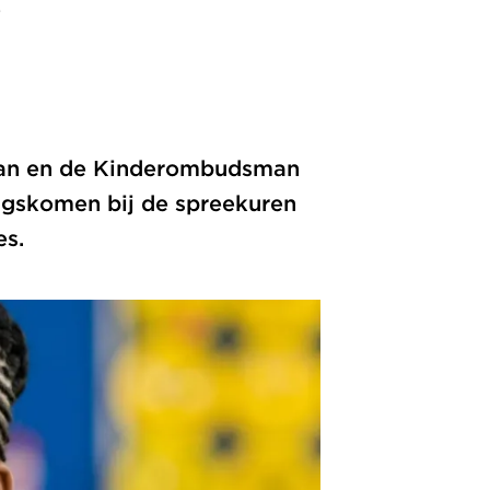
s
sman en de Kinderombudsman
angskomen bij de spreekuren
es.