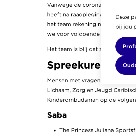
Vanwege de coronamaatregelen k
heeft na raadpleging van de loka
Deze pa
het team rekening met de corona
bij jou
we voor voldoende afstand en (
Prof
Het team is blij dat zij weer be
Spreekuren bez
Oude
Mensen met vragen of klachten ov
Lichaam, Zorg en Jeugd Caribisc
Kinderombudsman op de volge
Saba
The Princess Juliana Sportsf