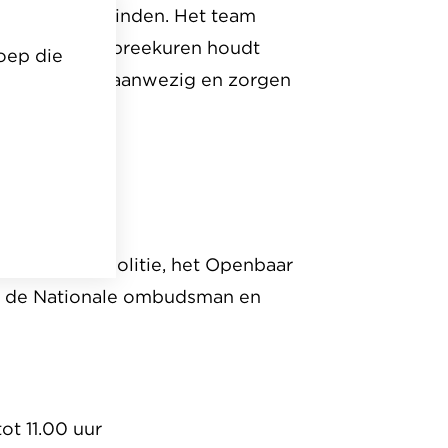
niet plaatsvinden. Het team
. Tijdens de spreekuren houdt
oep die
s er een host aanwezig en zorgen
e ontmoeten.
Ministerie, politie, het Openbaar
an de Nationale ombudsman en
ot 11.00 uur