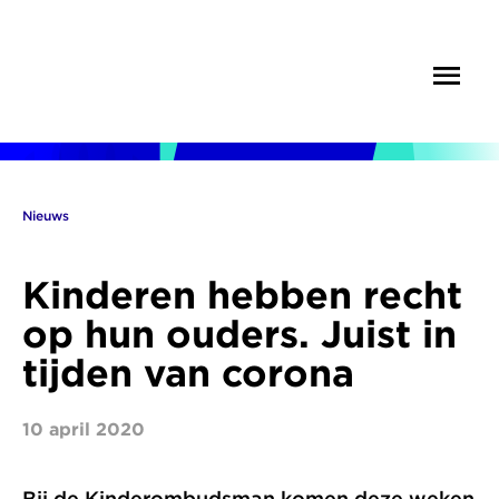
Overslaan
en
Menu
Zoek
naar
de
inhoud
gaan
Nieuws
Kruimelpad
Kinderen hebben recht
op hun ouders. Juist in
tijden van corona
10 april 2020
Bij de Kinderombudsman komen deze weken