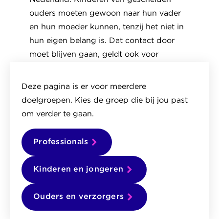
ouders moeten gewoon naar hun vader
en hun moeder kunnen, tenzij het niet in
hun eigen belang is. Dat contact door
moet blijven gaan, geldt ook voor
kinderen die uit huis zijn geplaatst. Als
iedereen zich zoveel mogelijk aan de
Deze pagina is er voor meerdere
afspraken houdt en de 1,5 meter afstand
doelgroepen. Kies de groep die bij jou past
tot anderen bewaart, kun je ook in
om verder te gaan.
zorginstellingen gewoon op bezoek.
Professionals
Margrite Kalverboer, de
Kinderombudsvrouw.
Kinderen en jongeren
Als er gezondheidsrisico's zijn, kan dat eventueel
gevolgen hebben voor het contact tussen kinderen
Ouders en verzorgers
en hun ouders. In dat geval moeten de afspraken