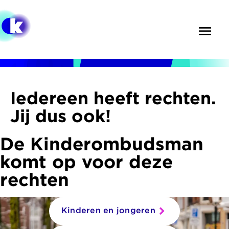
Overslaan
en
Menu
Zoek
naar
de
inhoud
gaan
Iedereen heeft rechten.
Jij dus ook!
De Kinderombudsman
komt op voor deze
rechten
Kinderen en jongeren