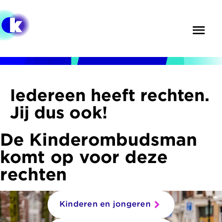
Overslaan
en
Menu
Zoek
naar
de
inhoud
gaan
Iedereen heeft rechten.
Jij dus ook!
De Kinderombudsman
komt op voor deze
rechten
Kinderen en jongeren