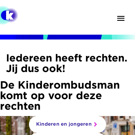
Overslaan
en
Menu
Zoek
naar
de
inhoud
gaan
Iedereen heeft rechten.
Jij dus ook!
De Kinderombudsman
komt op voor deze
rechten
Kinderen en jongeren