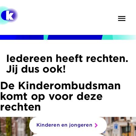
Overslaan
en
Menu
Zoek
naar
de
inhoud
gaan
Iedereen heeft rechten.
Jij dus ook!
De Kinderombudsman
komt op voor deze
rechten
Kinderen en jongeren