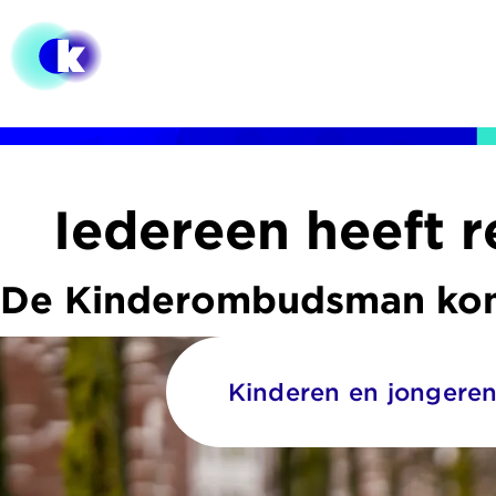
Overslaan
en
naar
de
inhoud
gaan
Iedereen heeft r
De Kinderombudsman kom
Kinderen en jongere