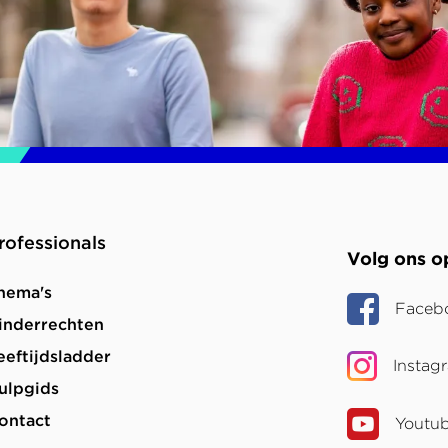
rofessionals
Volg ons o
hema's
Faceb
inderrechten
eeftijdsladder
Instag
ulpgids
ontact
Youtu