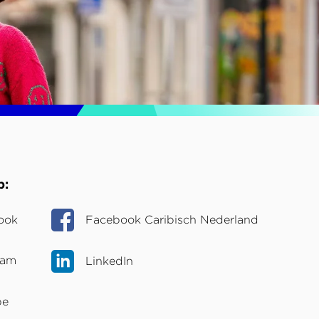
p
ook
Facebook Caribisch Nederland
ram
LinkedIn
be