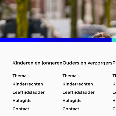
Kinderen en jongeren
Ouders en verzorgers
P
Thema's
Thema's
T
Kinderrechten
Kinderrechten
K
Leeftijdsladder
Leeftijdsladder
L
Hulpgids
Hulpgids
H
Contact
Contact
C